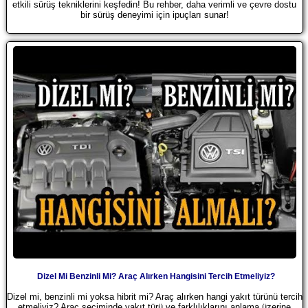
etkili sürüş tekniklerini keşfedin! Bu rehber, daha verimli ve çevre dostu
bir sürüş deneyimi için ipuçları sunar!
Dizel Mi Benzinli Mi? Araç Alırken Hangisini Tercih Etmeliyiz?
Dizel mi, benzinli mi yoksa hibrit mi? Araç alırken hangi yakıt türünü tercih
etmeliyiz? Araç seçiminde yakıt türü ve farklılıklarını anlama üzerine