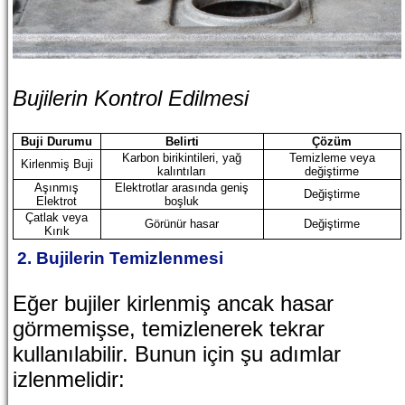
Bujilerin Kontrol Edilmesi
Buji Durumu
Belirti
Çözüm
Karbon birikintileri, yağ
Temizleme veya
Kirlenmiş Buji
kalıntıları
değiştirme
Aşınmış
Elektrotlar arasında geniş
Değiştirme
Elektrot
boşluk
Çatlak veya
Görünür hasar
Değiştirme
Kırık
2. Bujilerin Temizlenmesi
Eğer bujiler kirlenmiş ancak hasar
görmemişse, temizlenerek tekrar
kullanılabilir. Bunun için şu adımlar
izlenmelidir: