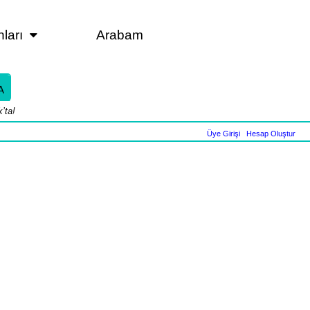
nları
Arabam
A
’ta!
Üye Girişi
|
Hesap Oluştur