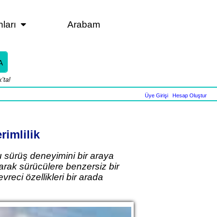
nları
Arabam
A
’ta!
Üye Girişi
|
Hesap Oluştur
rimlilik
 sürüş deneyimini bir araya
arak sürücülere benzersiz bir
reci özellikleri bir arada