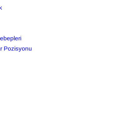
k
Sebepleri
r Pozisyonu