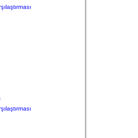
şılaştırması
ı
şılaştırması