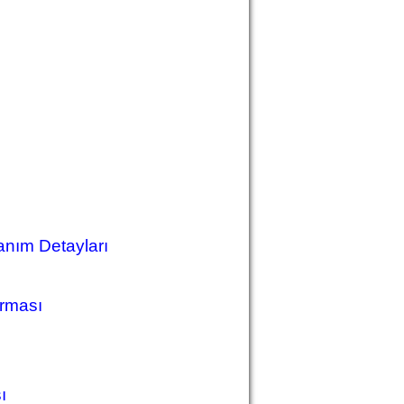
anım Detayları
ırması
ı