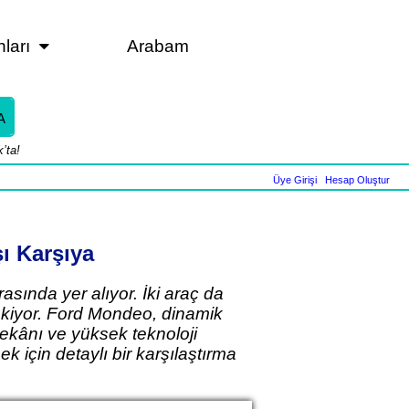
nları
Arabam
A
’ta!
Üye Girişi
|
Hesap Oluştur
ı Karşıya
ında yer alıyor. İki araç da
çekiyor. Ford Mondeo, dinamik
mekânı ve yüksek teknoloji
k için detaylı bir karşılaştırma