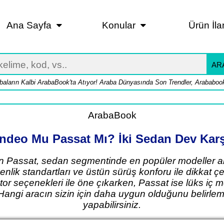
Ana Sayfa
Konular
Ürün İla
AR
baların Kalbi ArabaBook'ta Atıyor! Araba Dünyasında Son Trendler, Arababook
ArabaBook
deo Mu Passat Mı? İki Sedan Dev Karş
assat, sedan segmentinde en popüler modeller aras
nlik standartları ve üstün sürüş konforu ile dikkat 
r seçenekleri ile öne çıkarken, Passat ise lüks iç 
 Hangi aracın sizin için daha uygun olduğunu belirleme
yapabilirsiniz.