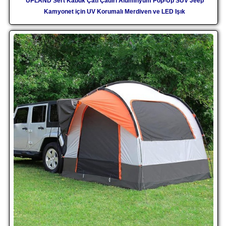
UPLAND Sert Kabuk Çatı Çadırı Alüminyum Pop-Up SUV Jeep
Kamyonet için UV Korumalı Merdiven ve LED Işık