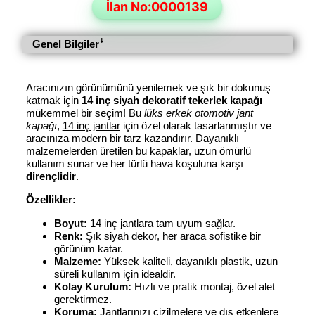
İlan No:0000139
Genel Bilgilerꜜ
Aracınızın görünümünü yenilemek ve şık bir dokunuş
katmak için
14 inç siyah dekoratif tekerlek kapağı
mükemmel bir seçim! Bu
lüks erkek otomotiv jant
kapağı
,
14 inç jantlar
için özel olarak tasarlanmıştır ve
aracınıza modern bir tarz kazandırır. Dayanıklı
malzemelerden üretilen bu kapaklar, uzun ömürlü
kullanım sunar ve her türlü hava koşuluna karşı
dirençlidir
.
Özellikler:
Boyut:
14 inç jantlara tam uyum sağlar.
Renk:
Şık siyah dekor, her araca sofistike bir
görünüm katar.
Malzeme:
Yüksek kaliteli, dayanıklı plastik, uzun
süreli kullanım için idealdir.
Kolay Kurulum:
Hızlı ve pratik montaj, özel alet
gerektirmez.
Koruma:
Jantlarınızı çizilmelere ve dış etkenlere