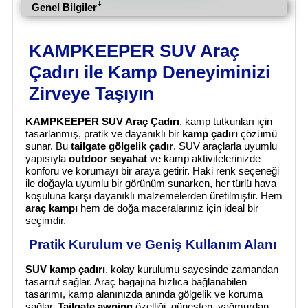
Genel Bilgilerꜜ
KAMPKEEPER SUV Araç
Çadırı ile Kamp Deneyiminizi
Zirveye Taşıyın
KAMPKEEPER SUV Araç Çadırı
, kamp tutkunları için
tasarlanmış, pratik ve dayanıklı bir
kamp çadırı
çözümü
sunar. Bu
tailgate gölgelik çadır
, SUV araçlarla uyumlu
yapısıyla
outdoor seyahat
ve kamp aktivitelerinizde
konforu ve korumayı bir araya getirir. Haki renk seçeneği
ile doğayla uyumlu bir görünüm sunarken, her türlü hava
koşuluna karşı dayanıklı malzemelerden üretilmiştir. Hem
araç kampı
hem de doğa maceralarınız için ideal bir
seçimdir.
Pratik Kurulum ve Geniş Kullanım Alanı
SUV kamp çadırı
, kolay kurulumu sayesinde zamandan
tasarruf sağlar. Araç bagajına hızlıca bağlanabilen
tasarımı, kamp alanınızda anında gölgelik ve koruma
sağlar.
Tailgate awning
özelliği, güneşten, yağmurdan