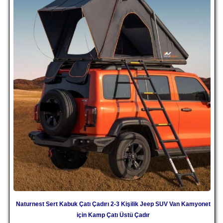
Naturnest Sert Kabuk Çatı Çadırı 2-3 Kişilik Jeep SUV Van Kamyonet
için Kamp Çatı Üstü Çadır