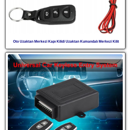
Oto Uzaktan Merkezi Kapı Kilidi Uzaktan Kumandalı Merkezi Kilit