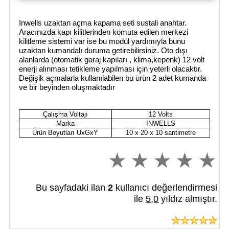
Inwells uzaktan açma kapama seti sustali anahtar.
Aracınızda kapı kilitlerinden komuta edilen merkezi
kilitleme sistemi var ise bu modül yardımıyla bunu
uzaktan kumandalı duruma getirebilirsiniz. Oto dışı
alanlarda (otomatik garaj kapıları , klima,kepenk) 12 volt
enerji alınması tetikleme yapılması için yeterli olacaktır.
Değişik açmalarla kullanılabilen bu ürün 2 adet kumanda
ve bir beyinden oluşmaktadır
Çalışma Voltajı
12 Volts
Marka
INWELLS
Ürün Boyutları UxGxY
10 x 20 x 10 santimetre
Bu sayfadaki ilan
2
kullanıcı değerlendirmesi
ile
5,0
yıldız almıştır.