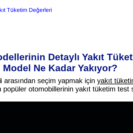
ıt Tüketim Değerleri
ellerinin Detaylı Yakıt Tüke
i Model Ne Kadar Yakıyor?
i
arasından seçim yapmak için
yakıt tüketi
n popüler otomobillerinin yakıt tüketim test 