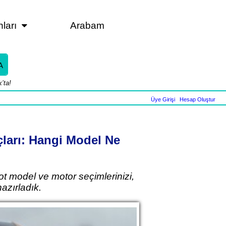
nları
Arabam
A
’ta!
Üye Girişi
|
Hesap Oluştur
çları: Hangi Model Ne
ot model ve motor seçimlerinizi,
azırladık.