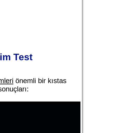
tim Test
mleri
önemli bir kıstas
sonuçları: