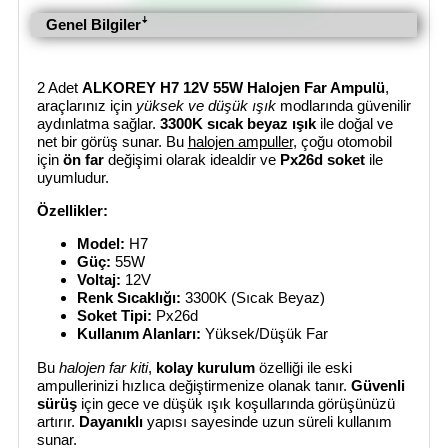
Genel Bilgilerꜜ
2 Adet
ALKOREY H7 12V 55W Halojen Far Ampulü
,
araçlarınız için
yüksek ve düşük ışık
modlarında güvenilir
aydınlatma sağlar.
3300K sıcak beyaz ışık
ile doğal ve
net bir görüş sunar. Bu
halojen ampuller
, çoğu otomobil
için
ön far
değişimi olarak idealdir ve
Px26d soket
ile
uyumludur.
Özellikler:
Model:
H7
Güç:
55W
Voltaj:
12V
Renk Sıcaklığı:
3300K (Sıcak Beyaz)
Soket Tipi:
Px26d
Kullanım Alanları:
Yüksek/Düşük Far
Bu
halojen far kiti
,
kolay kurulum
özelliği ile eski
ampullerinizi hızlıca değiştirmenize olanak tanır.
Güvenli
sürüş
için gece ve düşük ışık koşullarında görüşünüzü
artırır.
Dayanıklı
yapısı sayesinde uzun süreli kullanım
sunar.