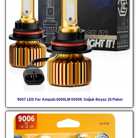
9007 LED Far Ampulü 6000LM 6500K Soğuk Beyaz 2li Paket