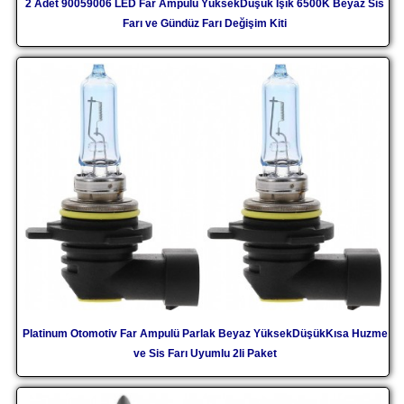
2 Adet 90059006 LED Far Ampulü YüksekDüşük Işık 6500K Beyaz Sis
Farı ve Gündüz Farı Değişim Kiti
Platinum Otomotiv Far Ampulü Parlak Beyaz YüksekDüşükKısa Huzme
ve Sis Farı Uyumlu 2li Paket